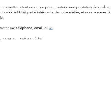
ous mettons tout en œuvre pour maintenir une prestation de qualité, 
. La 
solidarité
 fait partie intégrante de notre métier, et nous sommes là
le.
tacter par 
téléphone
, 
email
, ou 
ici
.
, nous sommes à vos côtés !