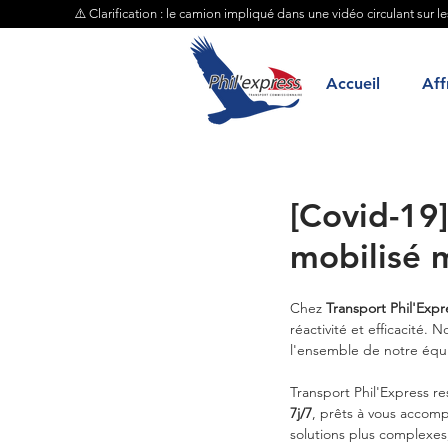
⚠️ Clarification : le camion impliqué dans une vidéo circulant sur l
Accueil
Aff
[Covid-19]
mobilisé m
Chez 
Transport Phil'Expr
réactivité et efficacité.
l'ensemble de notre équ
Transport Phil'Express re
7j/7
, prêts à vous accom
solutions plus complexes,