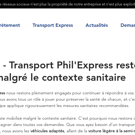
es réseaux sociaux n’est plus la propriété de notre entreprise et n’est plus exploi
rètement
Transport Express
Actualités
Deman
 - Transport Phil'Express rest
algré le contexte sanitaire
ess
 nous restons pleinement engagés pour continuer à répondre à vos 
 Nous avons tous un rôle à jouer pour préserver la santé de chacun, et c'
ipe applique rigoureusement les mesures sanitaires recommandées.
ste mobilisé malgré le contexte sanitaire. C'est pourquoi nous restons 
pagner dans toutes vos demandes. Que vous ayez besoin d’un transpor
 nous avons les 
véhicules adaptés
, allant de la 
voiture légère à la sem