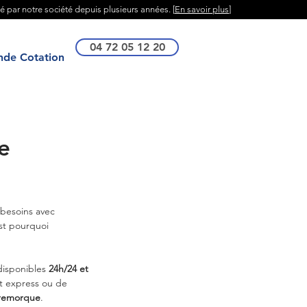
té par notre société depuis plusieurs années. [
En savoir plus
]
04 72 05 12 20
de Cotation
e
besoins avec 
est pourquoi 
disponibles 
24h/24 et 
t express ou de 
i-remorque
.