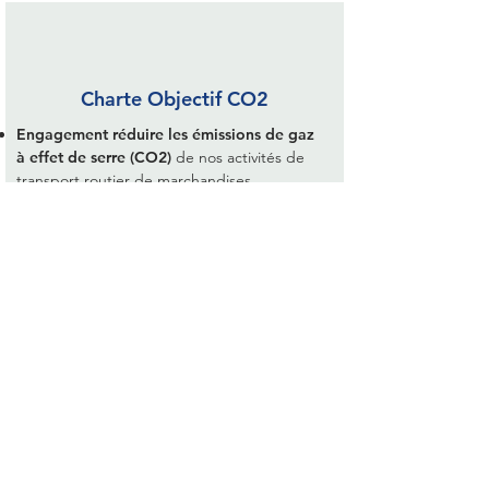
Charte Objectif CO2
Engagement réduire les émissions de gaz
à effet de serre (CO2)
de nos activités de
transport routier de marchandises.
Questions Fréquentes - Affrètement
Transport de Marchandises
Réalisez-vous des livraisons express
d'affrètement ?
Oui selon vos besoins. Notre
service d'affrètement de marchandises s'adapte
aux demandes urgentes grâce à notre réseau de
transporteurs partenaires qualifiés.
Quel est le délai moyen de livraison pour
l'affrètement de marchandises ?
Tout dépend de
la distance de livraison et de la zone géographique
de destination. En tant que commissionnaire de