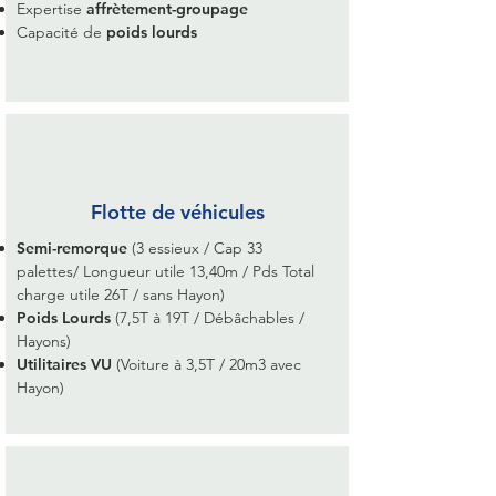
Expertise
affrètement-groupage
Capacité de
poids lourds
Flotte de véhicules
Semi-remorque
(3 essieux / Cap 33
palettes/ Longueur utile 13,40m / Pds Total
charge utile 26T / sans Hayon)​
Poids Lourds
(7,5T à 19T / Débâchables /
Hayons)​
Utilitaires VU
(Voiture à 3,5T / 20m3 avec
Hayon)