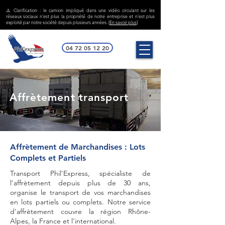
⚠️ Clarification : le camion impliqué dans une vidéo circulant sur les
réseaux sociaux n’est plus la propriété de notre entreprise et n’est plus
exploité par notre société depuis plusieurs années. [
En savoir plus
]
04 72 05 12 20
Affrètement transport
Affrètement de Marchandises : Lots
Complets et Partiels
Transport Phil'Express, spécialiste de
l'affrètement depuis plus de 30 ans,
organise le transport de vos marchandises
en lots partiels ou complets. Notre service
d'affrètement couvre la région Rhône-
Alpes, la France et l'international.