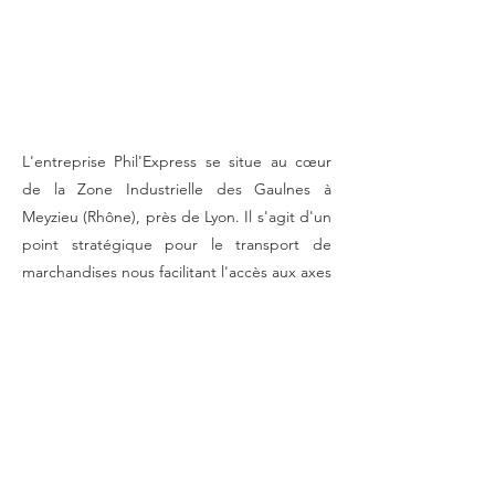
années.
L'entreprise Phil'Express se situe au cœur
de la Zone Industrielle des Gaulnes à
Meyzieu (Rhône), près de Lyon. Il s'agit d'un
point stratégique pour le transport de
marchandises nous facilitant l'accès aux axes
routiers pour les ramassages et livraisons de
nos colis en France et en Europe.
Accès Autoroutiers Privilégiés​
0 min des accès autoroutiers
Autoroute A6 Lyon-Paris
Autoroute A7 Lyon-Marseille
Autoroute A42 Lyon-Genève/Chamonix