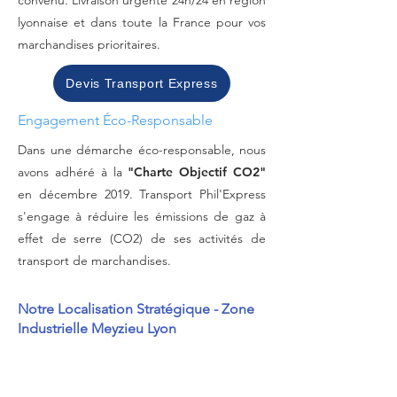
convenu. Livraison urgente 24h/24 en région
lyonnaise et dans toute la France pour vos
marchandises prioritaires.
Devis Transport Express
Engagement Éco-Responsable
Dans une démarche éco-responsable, nous
avons adhéré à la
"Charte Objectif CO2"
en décembre 2019. Transport Phil'Express
s'engage à réduire les émissions de gaz à
effet de serre (CO2) de ses activités de
transport de marchandises.
Transport Phil'Express fait confiance à
Notre Localisation Stratégique - Zone
des entreprises leaders pour leurs
Industrielle Meyzieu Lyon
besoins en transport de marchandises
et affrètement. Découvrez quelques-
unes de nos références clients qui
nous font confiance depuis des