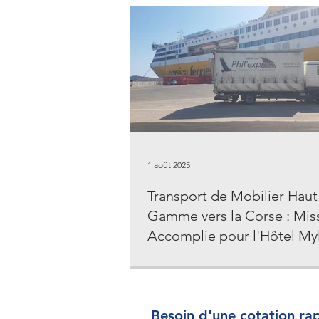
1 août 2025
Transport de Mobilier Haut
Gamme vers la Corse : Mis
Accomplie pour l'Hôtel My
Cargèse
Un Transport d'Exception de Vienne (3
Cargèse Le secteur hôtelier exige une
irréprochable, particulièrement lors d
finale de construction d'un établisse
Besoin d'une cotation ra