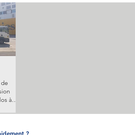
 de
sion
los à
8) vers
 logistique
e la phase
ment de
pidement ?