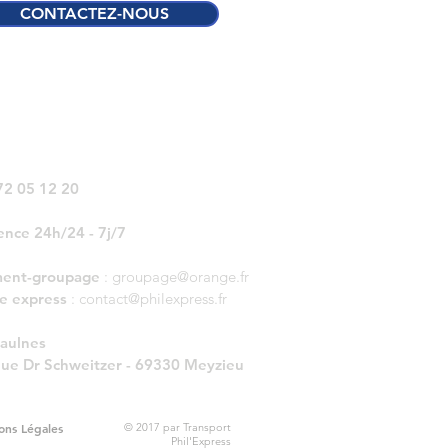
CONTACTEZ-NOUS
72 05 12 20
nce 24h/24 - 7j/7
ment-groupage
:
groupage@orange.fr
e express
:
contact@philexpress.fr
Gaulnes
ue Dr Schweitzer - 69330 Meyzieu
ons Légales
© 2017 par Transport
Phil'Express