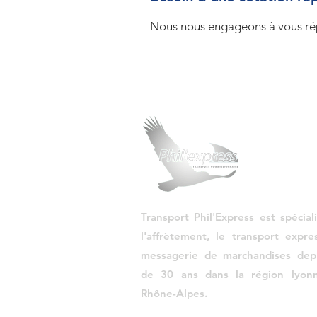
prestige. Transport Phil'Express a r
relevé un défi de taille : acheminer du
Nous nous engageons à vous ré
mesure de haute valeur depuis Vienne
jusqu'à l'Hôtel Mylos à Cargèse, en C
Sud. Les Spécificités de ce Transport 
Un Mobilier d'Exception Nécessitant 
Attention Parti
Transport Phil'Express est spécial
l'affrètement, le transport expre
messagerie de marchandises depu
de 30 ans dans la région lyonn
Rhône-Alpes.